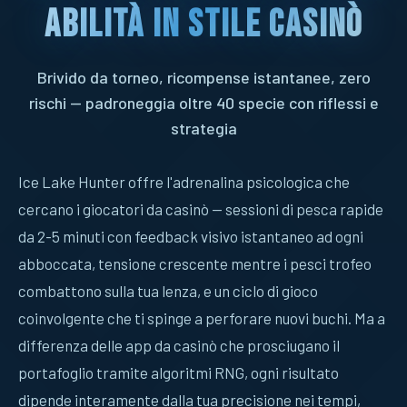
Abilità in Stile Casinò
Brivido da torneo, ricompense istantanee, zero
rischi — padroneggia oltre 40 specie con riflessi e
strategia
Ice Lake Hunter offre l'adrenalina psicologica che
cercano i giocatori da casinò — sessioni di pesca rapide
da 2-5 minuti con feedback visivo istantaneo ad ogni
abboccata, tensione crescente mentre i pesci trofeo
combattono sulla tua lenza, e un ciclo di gioco
coinvolgente che ti spinge a perforare nuovi buchi. Ma a
differenza delle app da casinò che prosciugano il
portafoglio tramite algoritmi RNG, ogni risultato
dipende interamente dalla tua precisione nei tempi,