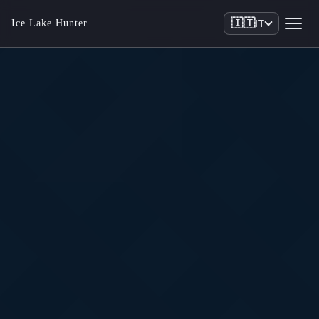
🇮🇹
Ice Lake Hunter
IT