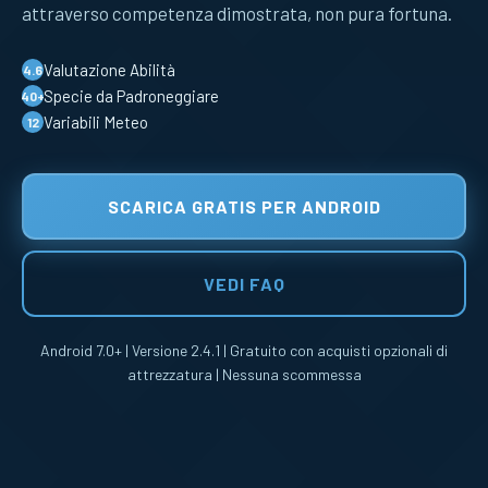
attraverso competenza dimostrata, non pura fortuna.
Valutazione Abilità
4.6
Specie da Padroneggiare
40+
Variabili Meteo
12
SCARICA GRATIS PER ANDROID
VEDI FAQ
Android 7.0+ | Versione 2.4.1 | Gratuito con acquisti opzionali di
attrezzatura | Nessuna scommessa