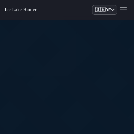
🇩🇪
Ice Lake Hunter
DE